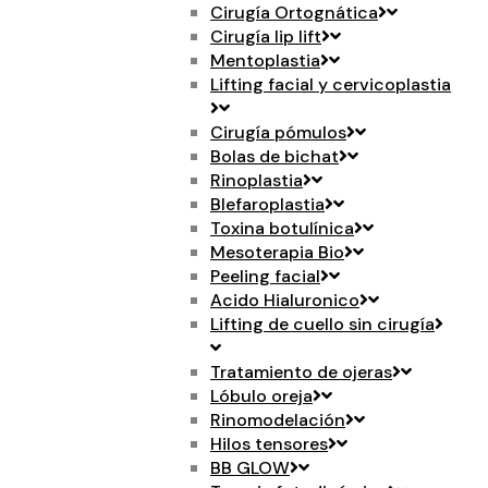
Cirugía Ortognática
Cirugía lip lift
Mentoplastia
Lifting facial y cervicoplastia
Cirugía pómulos
Bolas de bichat
Rinoplastia
Blefaroplastia
Toxina botulínica
Mesoterapia Bio
Peeling facial
Acido Hialuronico
Lifting de cuello sin cirugía
Tratamiento de ojeras
Lóbulo oreja
Rinomodelación
Hilos tensores
BB GLOW